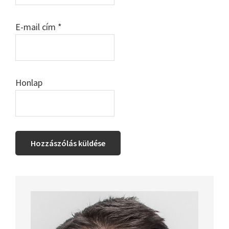
E-mail cím
*
Honlap
Elsődleges
oldalsáv