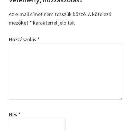
Reader
Interactions
Az e-mail címet nem tesszük közzé.
A kötelező
mezőket
*
karakterrel jelöltük
Hozzászólás
*
Név
*