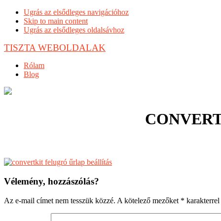
Ugrás az elsődleges navigációhoz
Skip to main content
Ugrás az elsődleges oldalsávhoz
TISZTA WEBOLDALAK
Rólam
Blog
CONVERT
Reader
Vélemény, hozzászólás?
Interactions
Az e-mail címet nem tesszük közzé.
A kötelező mezőket
*
karakterrel 