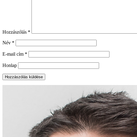
Hozzászólás
*
Név
*
E-mail cím
*
Honlap
Elsődleges
oldalsáv