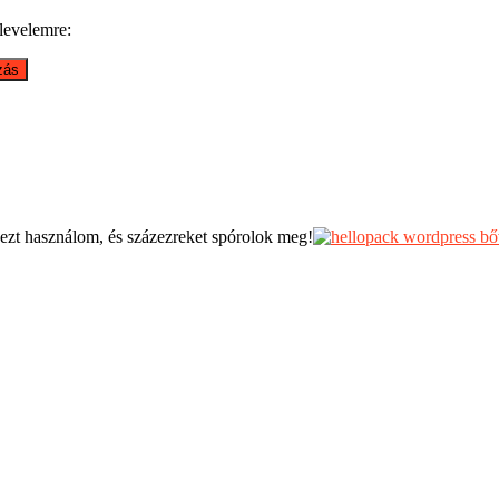
rlevelemre:
 ezt használom, és százezreket spórolok meg!