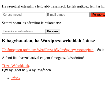
Ha szeretnél értesülni a legújabb írásaimról, kérlek iratkozz fel itt a hí
Semmi spam, és bármikor leiratkozhatsz
Keresés
a
weboldalon
Kihagyhatatlan, ha Wordpress weboldalt építesz
70 támogatott prémium WordPress bővítmény egy csomagban
– én is
A fenti link használatával engem támogatsz, köszönöm!
Tiszta Weboldalak
.
Egy nyugodt hely a nyüzsgésben.
Írások