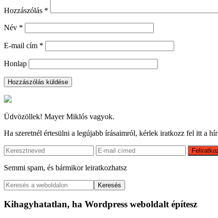
Hozzászólás
*
Név
*
E-mail cím
*
Honlap
Elsődleges
oldalsáv
Üdvözöllek! Mayer Miklós vagyok.
Ha szeretnél értesülni a legújabb írásaimról, kérlek iratkozz fel itt a hí
Semmi spam, és bármikor leiratkozhatsz
Keresés
a
weboldalon
Kihagyhatatlan, ha Wordpress weboldalt építesz