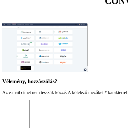
CON
Reader
Vélemény, hozzászólás?
Interactions
Az e-mail címet nem tesszük közzé.
A kötelező mezőket
*
karakterrel 